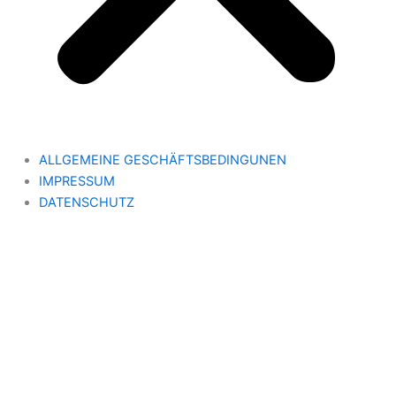
ALLGEMEINE GESCHÄFTSBEDINGUNEN
IMPRESSUM
DATENSCHUTZ
Kontakt
Industrie
Schädlingsbekämpfung
Schädlingsmonitoring
Containerbegasung
Vorratsschutz
Vogelabwehr